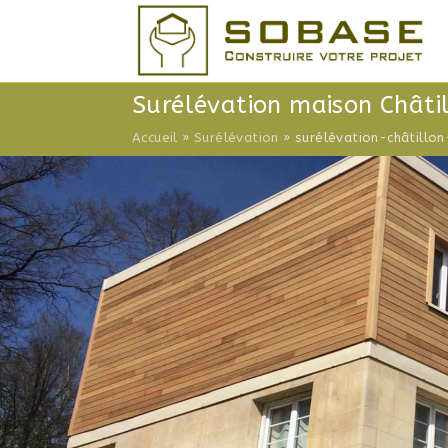
Skip
to
content
Surélévation maison Châti
Accueil
»
Surélévation
»
surélévation-châtillo