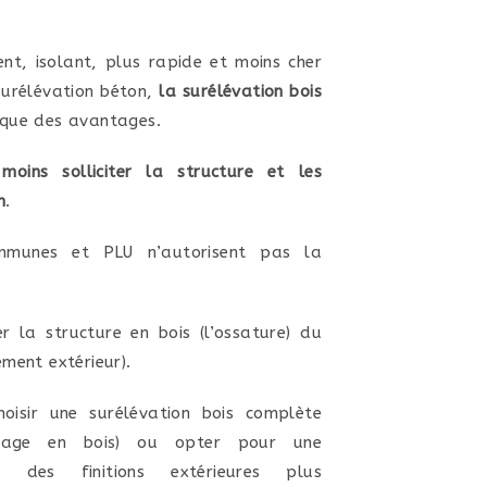
ent, isolant, plus rapide et moins cher
surélévation béton,
la surélévation bois
 que des avantages.
oins solliciter la structure et les
n
.
ommunes et PLU n’autorisent pas la
er la structure en bois (l’ossature) du
ement extérieur).
oisir une surélévation bois complète
dage en bois) ou opter pour une
c des finitions extérieures plus