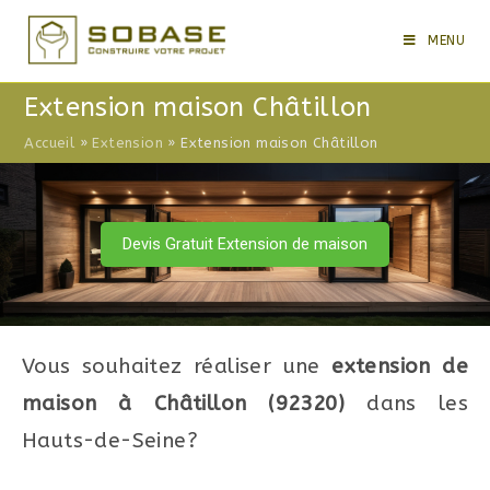
Skip
to
MENU
content
Extension maison Châtillon
Accueil
»
Extension
»
Extension maison Châtillon
Devis Gratuit Extension de maison
Vous souhaitez réaliser une
extension de
maison à Châtillon (92320)
dans les
Hauts-de-Seine?