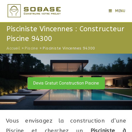
Skip
to
MENU
content
Pisciniste Vincennes : Constructeur
Piscine 94300
Accueil
»
Piscine
»
Pisciniste Vincennes 94300
Devis Gratuit Construction Piscine
Vous envisagez la construction d’une
Piscine et cherchez un
Pisciniste à