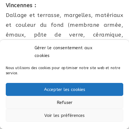
Vincennes :
Dallage et terrasse, margelles, matériaux
et couleur du fond (membrane armée,
émaux, pâte de verre, céramique,
carrelage, enduit ciment lissé…), types
Gérer le consentement aux
d’escaliers de piscine ou d’échelles,
cookies
éclairage intérieur et extérieur de votre
Nous utilisons des cookies pour optimiser notre site web et notre
piscine, système de nage à contre
service.
courant, tapis de marche aquatique, vélo
Accepter les cookies
aquatique, cascade ou lame d’eau,
Refuser
plongeoir, aménagement paysager,
mobilier de piscine, système de douche
Voir les préférences
extérieure, terrasse mobile pour piscine,