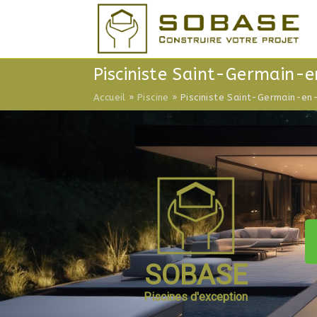
Skip
to
content
Pisciniste Saint-Germain-e
Accueil
»
Piscine
»
Pisciniste Saint-Germain-e
SOBASE
Piscines d'exception