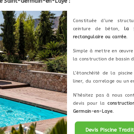
lle Saint-Germain-en-Laye :
Constituée d’une struc
ceinture de béton,
la 
rectangulaire ou carrée
.
Simple à mettre en œuvre 
la construction de bassin d
L’étanchéité de la pisci
liner, du carrelage ou un e
N’hésitez pas à nous con
devis pour la
constructio
Germain-en-Laye
.
Devis Piscine Trad