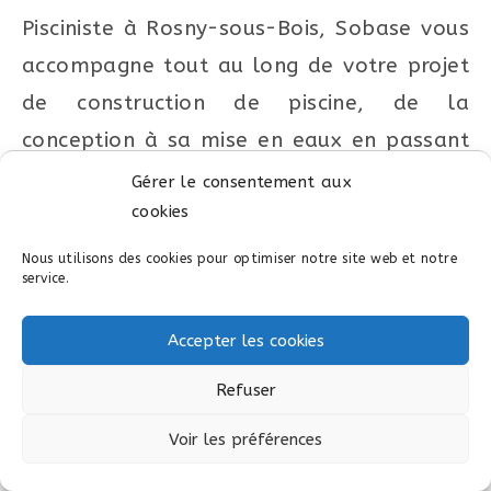
Pisciniste à Rosny-sous-Bois, Sobase vous
accompagne tout au long de votre projet
de construction de piscine, de la
conception à sa mise en eaux en passant
par l’aménagement et l’équipement de
Gérer le consentement aux
cookies
votre piscine.
Nous utilisons des cookies pour optimiser notre site web et notre
Nous vous proposerons de nombreux
service.
choix et solutions pour votre piscine à
Accepter les cookies
Rosny-sous-Bois :
Dallage et terrasse, margelles, matériaux
Refuser
et couleur du fond (membrane armée,
Voir les préférences
émaux, pâte de verre, céramique,