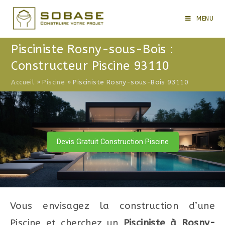
Skip
to
MENU
content
Pisciniste Rosny-sous-Bois :
Constructeur Piscine 93110
Accueil
»
Piscine
»
Pisciniste Rosny-sous-Bois 93110
Devis Gratuit Construction Piscine
Vous envisagez la construction d’une
Piscine et cherchez un
Pisciniste à Rosny-