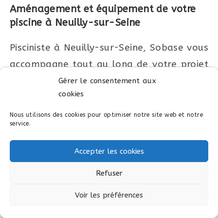
Aménagement et équipement de votre
piscine à
Neuilly-sur-Seine
Pisciniste à Neuilly-sur-Seine, Sobase vous
accompagne tout au long de votre projet
de construction de piscine, de la
Gérer le consentement aux
cookies
conception à sa mise en eaux en passant
par l’aménagement et l’équipement de
Nous utilisons des cookies pour optimiser notre site web et notre
service.
votre piscine.
Accepter les cookies
Nous vous proposerons de nombreux
choix et solutions pour votre piscine à
Refuser
Neuilly-sur-Seine :
Voir les préférences
Dallage et terrasse, margelles, matériaux