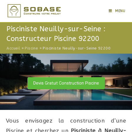
Skip
to
MENU
content
Pisciniste Neuilly-sur-Seine :
Constructeur Piscine 92200
Accueil
»
Piscine
»
Pisciniste Neuilly-sur-Seine 92200
Devis Gratuit Construction Piscine
Vous envisagez la construction d’une
Piscine et cherchez un
Pisciniste à Neuilly-